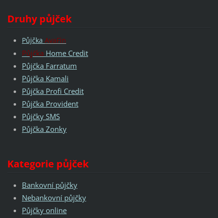
Druhy půjček
Půjčka
AvaFin
Půjčka
Home Credit
Půjčka Farratum
Půjčka Kamali
Půjčka Profi Credit
Půjčka Provident
Půjčky SMS
Půjčka Zonky
Kategorie půjček
Bankovní půjčky
Nebankovní půjčky
Půjčky online