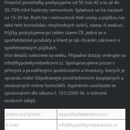
Finanční prostředky poskytujeme od 50 tisíc Kč a to až do
30-70% tržní hodnoty nemovitosti. Splatnost se lze nastavit
na 15-30 let. Ručit lze i nemovitostí třetí osoby a půjčkou lze
také řešit konsolidaci nevýhodných úvěrů, zástav či exekucí.
Půjčky poskytujeme po celém území ČR. Jedná se o
spotřebitelské produkty a klient je tak chráněn zákonem o
spotřebitelských půjčkách.
Více detailů naleznete na webu. Případné dotazy směrujte na
info@hypotekynebankovni.cz Spolupracujeme pouze s
přímými a prověřenými společnostmi a investory, kterých je
opravdu málo! Objednávejte prostřednictvím bezplatných a
nezávazných online formulářů. Vyplněním souhlasíte se
zpracováním dle zákona č. 101/2000 Sb. o ochraně
osobních údajů.
Jméno a příjmení
HypotékyNebankovní.cz
E-mail
info@hypotekynebankovni.cz