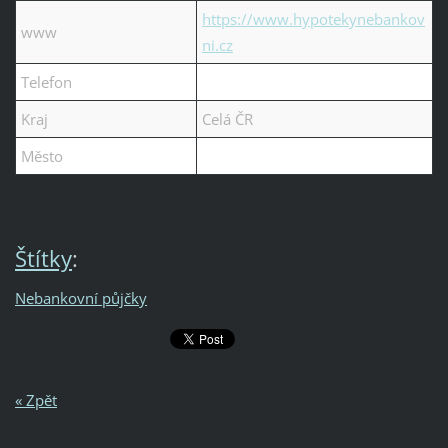
https://www.hypotekynebankov
www
ni.cz
Telefon
Kraj
Celá ČR
Město
Štítky
:
Nebankovní půjčky
« Zpět