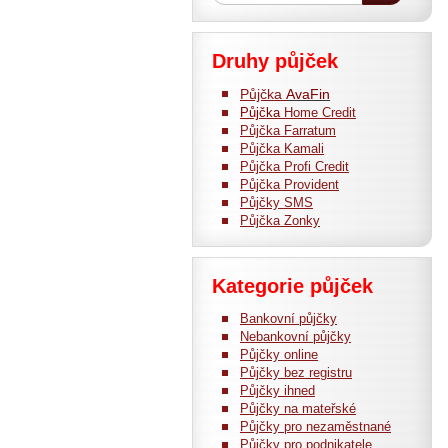
Druhy půjček
Půjčka
AvaFin
Půjčka
Home Credit
Půjčka Farratum
Půjčka Kamali
Půjčka Profi Credit
Půjčka Provident
Půjčky SMS
Půjčka Zonky
Kategorie půjček
Bankovní půjčky
Nebankovní půjčky
Půjčky online
Půjčky bez registru
Půjčky ihned
Půjčky na mateřské
Půjčky pro nezaměstnané
Půjčky pro podnikatele