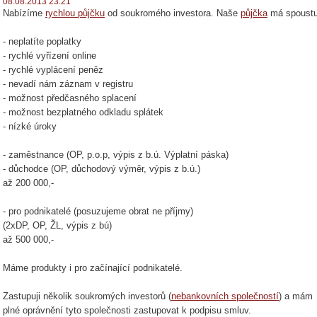
08.08.2013 23:21
Nabízíme
rychlou půjčku
od soukromého investora. Naše
půjčka
má spoustu
- neplatíte poplatky
- rychlé vyřízení online
- rychlé vyplácení peněz
- nevadí nám záznam v registru
- možnost předčasného splacení
- možnost bezplatného odkladu splátek
- nízké úroky
- zaměstnance (OP, p.o.p, výpis z b.ú. Výplatní páska)
- důchodce (OP, důchodový výměr, výpis z b.ú.)
až 200 000,-
- pro podnikatelé (posuzujeme obrat ne příjmy)
(2xDP, OP, ŽL, výpis z bú)
až 500 000,-
Máme produkty i pro začínající podnikatelé.
Zastupuji několik soukromých investorů (
nebankovních společností
) a mám
plné oprávnění tyto společnosti zastupovat k podpisu smluv.