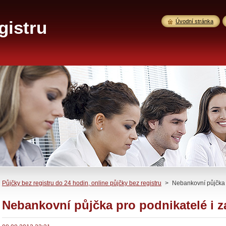
gistru
Úvodní stránka
Půjčky bez registru do 24 hodin, online půjčky bez registru
>
Nebankovní půjčka 
Nebankovní půjčka pro podnikatelé i 