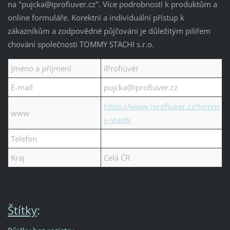
na "pujcka@iprofiuver.cz". Více podrobností k produktům a
online formuláře. Korektní a individuální přístup k
zákazníkům a zodpovědné půjčování je důležitým pilířem
chování společnosti TOMMY STACHI s.r.o.
Jméno a příjmení
iProfiúvěr
E-mail
pujcka@iprofiuver.cz
https://www.iprofiuver.cz/tomm
www
y-stachi
Telefon
Kraj
Celá ČR
Štítky
: