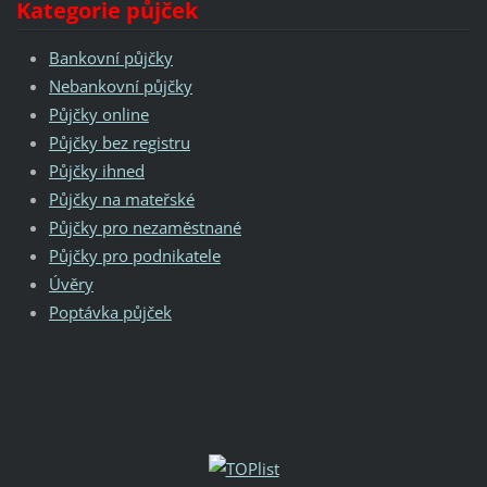
Kategorie půjček
Bankovní půjčky
Nebankovní půjčky
Půjčky online
Půjčky bez registru
Půjčky ihned
Půjčky na mateřské
Půjčky pro nezaměstnané
Půjčky pro podnikatele
Úvěry
Poptávka půjček