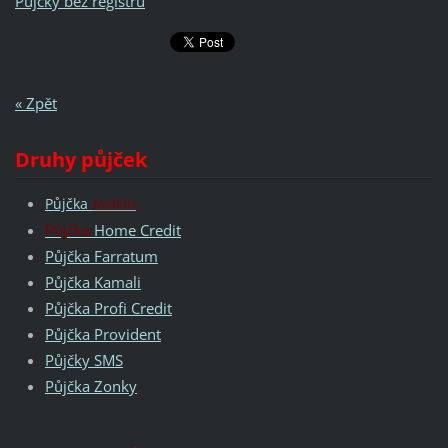
Půjčky bez registru
« Zpět
Druhy půjček
Půjčka
AvaFin
Půjčka
Home Credit
Půjčka Farratum
Půjčka Kamali
Půjčka Profi Credit
Půjčka Provident
Půjčky SMS
Půjčka Zonky