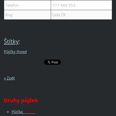
Telefon
777 444 953
Kraj
Celá ČR
Štítky
:
Půjčky ihned
« Zpět
Druhy půjček
Půjčka
AvaFin