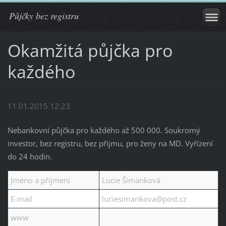
Půjčky bez registru
Okamžitá půjčka pro
každého
11.01.2015 12:23
Nebankovní půjčka pro každého až 500 000. Soukromý
investor, bez registru, bez přijmu, pro ženy na MD. Vyřízení
do 24 hodin.
Jméno a příjmení
Lucie Šimánková
E-mail
luciesimankova@post.cz
www