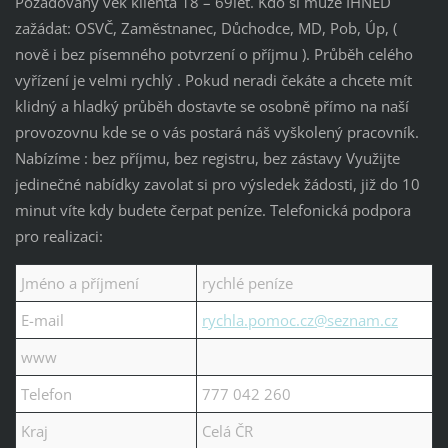
Požadovaný věk klienta 18 – 69let. Kdo si může IHNED
zažádat: OSVČ, Zaměstnanec, Důchodce, MD, Pob, Úp, (
nově i bez písemného potvrzení o příjmu ). Průběh celého
vyřízení je velmi rychlý . Pokud neradi čekáte a chcete mít
klidný a hladký průběh dostavte se osobně přímo na naší
provozovnu kde se o vás postará náš vyškolený pracovník.
Nabízíme : bez příjmu, bez registru, bez zástavy Využijte
jedinečné nabídky zavolat si pro výsledek žádosti, již do 10
minut víte kdy budete čerpat peníze. Telefonická podpora
pro realizaci:
Jméno a příjmení
rychlé peníze
E-mail
rychla.pomoc.cz@seznam.cz
www
Telefon
777 042 260
Kraj
Celá ČR