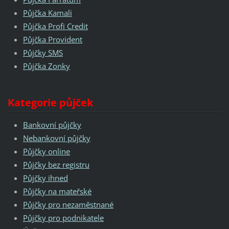
Půjčka Kamali
Půjčka Profi Credit
Půjčka Provident
Půjčky SMS
Půjčka Zonky
Kategorie půjček
Bankovní půjčky
Nebankovní půjčky
Půjčky online
Půjčky bez registru
Půjčky ihned
Půjčky na mateřské
Půjčky pro nezaměstnané
Půjčky pro podnikatele