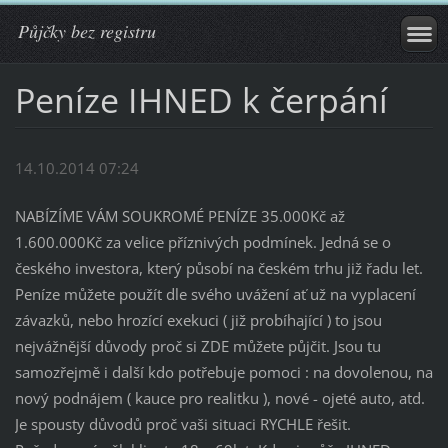
Půjčky bez registru
Peníze IHNED k čerpání
14.10.2014 07:24
NABÍZÍME VÁM SOUKROMÉ PENÍZE 35.000Kč až
1.600.000Kč za velice příznivých podmínek. Jedná se o
českého investora, který působí na českém trhu již řadu let.
Peníze můžete použít dle svého uvážení ať už na vyplacení
závazků, nebo hrozící exekuci ( již probíhající ) to jsou
nejvážnější důvody proč si ZDE můžete půjčit. Jsou tu
samozřejmě i další kdo potřebuje pomoci : na dovolenou, na
nový podnájem ( kauce pro realitku ), nové - ojeté auto, atd.
Je spousty důvodů proč vaši situaci RYCHLE řešit.