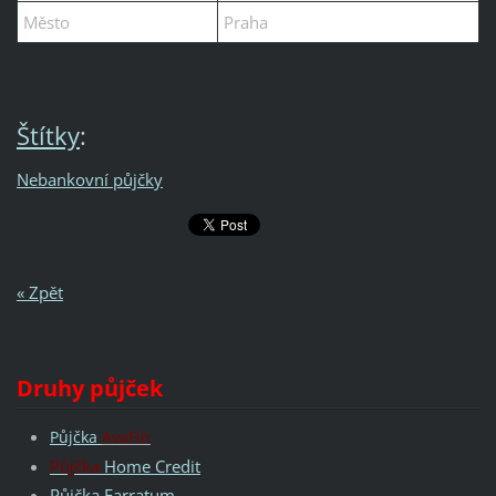
Město
Praha
Štítky
:
Nebankovní půjčky
« Zpět
Druhy půjček
Půjčka
AvaFin
Půjčka
Home Credit
Půjčka Farratum