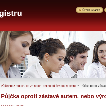
gistru
Úvodní stránka
Půjčky bez registru do 24 hodin, online půjčky bez registru
>
Půjčka oproti zást
Půjčka oproti zástavě autem, nebo vý