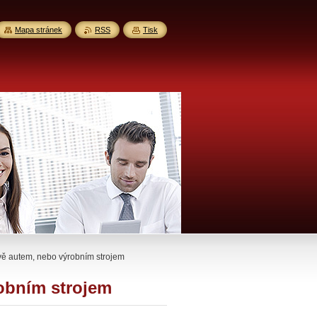
Mapa stránek
RSS
Tisk
avě autem, nebo výrobním strojem
robním strojem