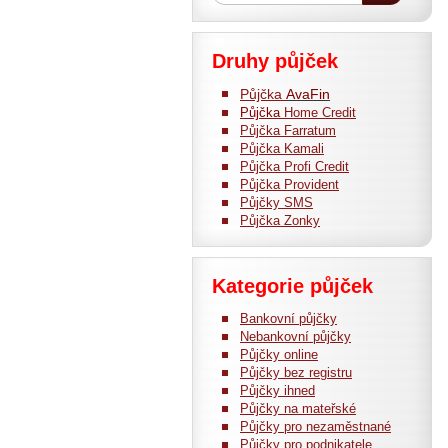
Druhy půjček
Půjčka
AvaFin
Půjčka
Home Credit
Půjčka Farratum
Půjčka Kamali
Půjčka Profi Credit
Půjčka Provident
Půjčky SMS
Půjčka Zonky
Kategorie půjček
Bankovní půjčky
Nebankovní půjčky
Půjčky online
Půjčky bez registru
Půjčky ihned
Půjčky na mateřské
Půjčky pro nezaměstnané
Půjčky pro podnikatele