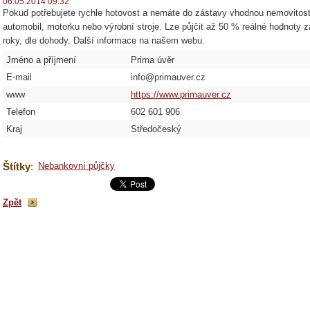
06.05.2014 09:32
Pokud potřebujete rychle hotovost a nemáte do zástavy vhodnou nemovitost 
automobil, motorku nebo výrobní stroje. Lze půjčit až 50 % reálné hodnoty 
roky, dle dohody. Další informace na našem webu.
Jméno a příjmení
Prima úvěr
E-mail
info@primauver.cz
www
https://www.primauver.cz
Telefon
602 601 906
Kraj
Středočeský
Štítky
:
Nebankovní půjčky
Zpět